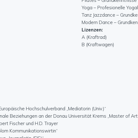
Pilates – Grundkenntnisse
Yoga – Profesionelle Yogal
Tanz Jazzdance – Grundke
Modern Dance – Grundken
Lizenzen:
A (Kraftrad)
B (Kraftwagen)
uropäische Hochschulverband „Mediatorin (Univ.)“
nale Beziehungen an der Donau Universität Krems „Master of Arts
rt Fischer und H.D. Trayer
lom Kommunikationswirtin“