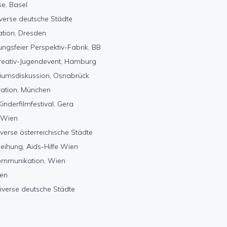
e, Basel
verse deutsche Städte
tion, Dresden
ngsfeier Perspektiv-Fabrik, BB
reativ-Jugendevent, Hamburg
diumsdiskussion, Osnabrück
ation, München
nderfilmfestival, Gera
 Wien
verse österreichische Städte
eihung, Aids-Hilfe Wien
ommunikation, Wien
ien
iverse deutsche Städte