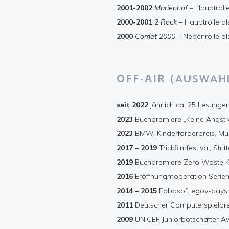
2001-2002
Marienhof
– Hauptrolle
2000-2001
2 Rock
– Hauptrolle al
2000
Comet 2000
– Nebenrolle al
(AUSWAH
OFF-AIR
seit 2022
jährlich ca. 25 Lesun
2023
Buchpremiere „Keine Angst 
2023
BMW, Kinderförderpreis, M
2017 – 2019
Trickfilmfestival, Stut
2019
Buchpremiere Zero Waste K
2016
Eröffnungmoderation Seri
2014 – 2015
Fabasoft egov-days,
2011
Deutscher Computerspielpre
2009
UNICEF Juniorbotschafter Aw