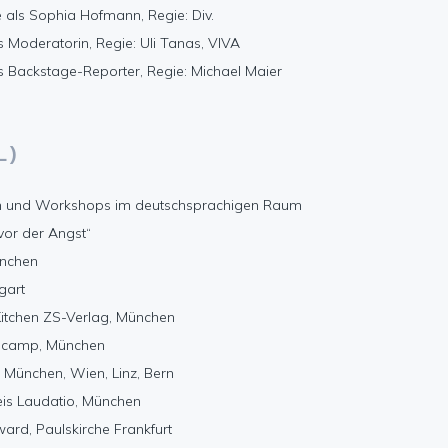
 als Sophia Hofmann, Regie: Div.
s Moderatorin, Regie: Uli Tanas, VIVA
s Backstage-Reporter, Regie: Michael Maier
L)
gen und Workshops im deutschsprachigen Raum
vor der Angst“
ünchen
tgart
itchen ZS-Verlag, München
encamp, München
 München, Wien, Linz, Bern
is Laudatio, München
ard, Paulskirche Frankfurt