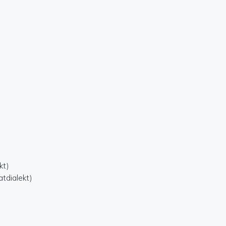
kt)
atdialekt)