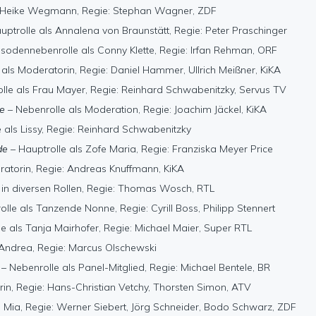
s Heike Wegmann, Regie: Stephan Wagner, ZDF
uptrolle als Annalena von Braunstätt, Regie: Peter Praschinger
isodennebenrolle als Conny Klette, Regie: Irfan Rehman, ORF
 als Moderatorin, Regie: Daniel Hammer, Ullrich Meißner, KiKA
lle als Frau Mayer, Regie: Reinhard Schwabenitzky, Servus TV
ie
– Nebenrolle als Moderation, Regie: Joachim Jäckel, KiKA
 als Lissy, Regie: Reinhard Schwabenitzky
de
– Hauptrolle als Zofe Maria, Regie: Franziska Meyer Price
atorin, Regie: Andreas Knuffmann, KiKA
 in diversen Rollen, Regie: Thomas Wosch, RTL
lle als Tanzende Nonne, Regie: Cyrill Boss, Philipp Stennert
e als Tanja Mairhofer, Regie: Michael Maier, Super RTL
 Andrea, Regie: Marcus Olschewski
– Nebenrolle als Panel-Mitglied, Regie: Michael Bentele, BR
in, Regie: Hans-Christian Vetchy, Thorsten Simon, ATV
s Mia, Regie: Werner Siebert, Jörg Schneider, Bodo Schwarz, ZDF