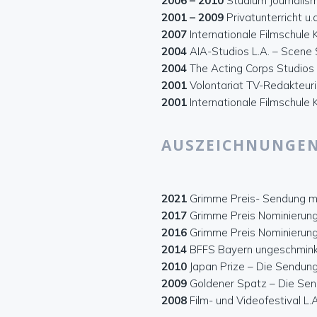
2006 – 2010
Studium Journalismu
2001 – 2009
Privatunterricht u.
2007
Internationale Filmschule
2004
AIA-Studios L.A. – Scene
2004
The Acting Corps Studios 
2001
Volontariat TV-Redakteuri
2001
Internationale Filmschule
AUSZEICHNUNGE
2021
Grimme Preis- Sendung mi
2017
Grimme Preis Nominierung
2016
Grimme Preis Nominierung
2014
BFFS Bayern ungeschmin
2010
Japan Prize – Die Sendun
2009
Goldener Spatz – Die Sen
2008
Film- und Videofestival L