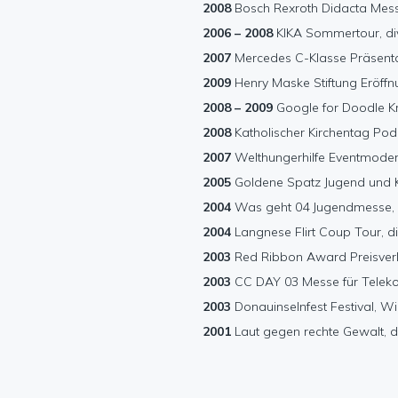
2008
Bosch Rexroth Didacta Mess
2006 – 2008
KIKA Sommertour, di
2007
Mercedes C-Klasse Präsenta
2009
Henry Maske Stiftung Eröffnu
2008 – 2009
Google for Doodle K
2008
Katholischer Kirchentag Po
2007
Welthungerhilfe Eventmoder
2005
Goldene Spatz Jugend und Ki
2004
Was geht 04 Jugendmesse,
2004
Langnese Flirt Coup Tour, di
2003
Red Ribbon Award Preisverl
2003
CC DAY 03 Messe für Telek
2003
Donauinselnfest Festival, W
2001
Laut gegen rechte Gewalt, d