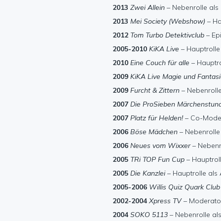
2013
Zwei Allein
– Nebenrolle al
2013
Mei Society (Webshow)
– Ha
2012
Tom Turbo Detektivclub
– Ep
2005-2010
KiKA Live
– Hauptrolle
2010
Eine Couch für alle
– Hauptro
2009
KiKA Live Magie und Fantas
2009
Furcht & Zittern
– Nebenrolle
2007
Die ProSieben Märchenstun
2007
Platz für Helden!
– Co-Moder
2006
Böse Mädchen
– Nebenrolle
2006
Neues vom Wixxer
– Nebenro
2005
TRi TOP Fun Cup
– Hauptroll
2005
Die Kanzlei
– Hauptrolle als
2005-2006
Willis Quiz Quark Club
2002-2004
Xpress TV
– Moderator
2004
SOKO 5113
– Nebenrolle al