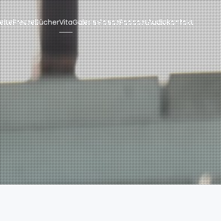
eite
Presse
Bücher
Vita
Galerie
Videos
Podcast
Audio
Kontakt