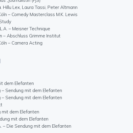
s „Journalistin (FJS)“
a. Hillu Lex, Laura Tassi, Peter Altmann
 Köln – Comedy Masterclass M.K. Lewis
 Study
L.A. – Meisner Technique
n – Abschluss Grimme Institut
 Köln – Camera Acting
N
t dem Elefanten
 – Sendung mit dem Elefanten
 – Sendung mit dem Elefanten
kt
g mit dem Elefanten
dung mit dem Elefanten
.A. – Die Sendung mit dem Elefanten