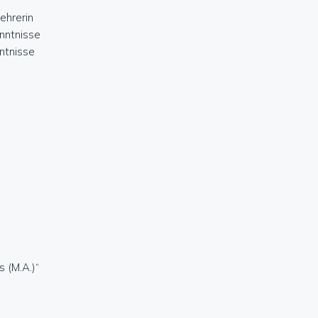
ehrerin
nntnisse
ntnisse
 (M.A.)“